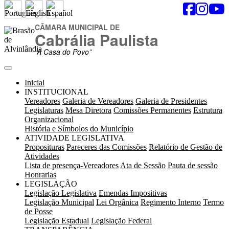
CÂMARA MUNICIPAL DE
Cabrália Paulista
“A Casa do Povo”
Inicial
INSTITUCIONAL
Vereadores
Galeria de Vereadores
Galeria de Presidentes
Legislaturas
Mesa Diretora
Comissões Permanentes
Estrutura
Organizacional
História e Símbolos do Município
ATIVIDADE LEGISLATIVA
Proposituras
Pareceres das Comissões
Relatório de Gestão de
Atividades
Lista de presença-Vereadores
Ata de Sessão
Pauta de sessão
Honrarias
LEGISLAÇÃO
Legislação Legislativa
Emendas Impositivas
Legislação Municipal
Lei Orgânica
Regimento Interno
Termo
de Posse
Legislação Estadual
Legislação Federal