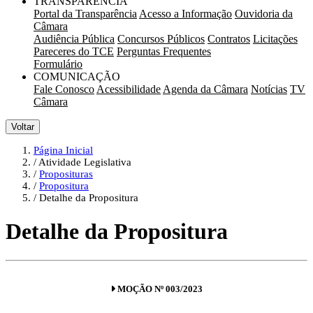
TRANSPARÊNCIA
Portal da Transparência
Acesso a Informação
Ouvidoria da
Câmara
Audiência Pública
Concursos Públicos
Contratos
Licitações
Pareceres do TCE
Perguntas Frequentes
Formulário
COMUNICAÇÃO
Fale Conosco
Acessibilidade
Agenda da Câmara
Notícias
TV
Câmara
Voltar
Página Inicial
Atividade Legislativa
Proposituras
Propositura
Detalhe da Propositura
Detalhe da Propositura
MOÇÃO Nº 003/2023