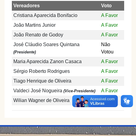
Vereadores
Voto
Cristiana Aparecida Bonifacio
A Favor
João Martins Junior
A Favor
João Renato de Godoy
A Favor
José Cláudio Soares Quintana
Não
Votou
(Presidente)
Maria Aparecida Zanon Casaca
A Favor
Sérgio Roberto Rodrigues
A Favor
Tiago Henrique de Oliveira
A Favor
Valdeci José Nogueira
A Favor
(Vice-Presidente)
Wilian Wagner de Oliveira
A Favor