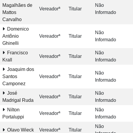
Magalhães de
Não
Vereadorª
Titular
Mattos
Informado
Carvalho
Domenico
Não
Antônio
Vereadorª
Titular
Informado
Ghinelli
Francisco
Não
Vereadorª
Titular
Krall
Informado
Joaquim dos
Não
Santos
Vereadorª
Titular
Informado
Camponez
José
Não
Vereadorª
Titular
Madrigal Ruda
Informado
Nilton
Não
Vereadorª
Titular
Portaluppi
Informado
Não
Olavo Wieck
Vereadorª
Titular