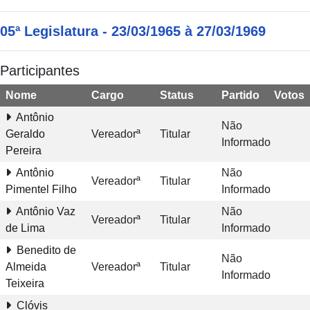
05ª Legislatura - 23/03/1965 à 27/03/1969
Participantes
Nome
Cargo
Status
Partido
Votos
Antônio
Não
Geraldo
Vereadorª
Titular
Informado
Pereira
Antônio
Não
Vereadorª
Titular
Pimentel Filho
Informado
Antônio Vaz
Não
Vereadorª
Titular
de Lima
Informado
Benedito de
Não
Almeida
Vereadorª
Titular
Informado
Teixeira
Clóvis