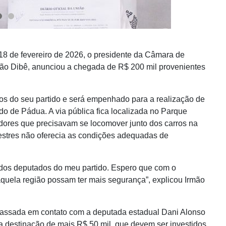
 18 de fevereiro de 2026, o presidente da Câmara de
mão Dibê, anunciou a chegada de R$ 200 mil provenientes
dos do seu partido e será empenhado para a realização de
o de Pádua. A via pública fica localizada no Parque
lhadores que precisavam se locomover junto dos carros na
destres não oferecia as condições adequadas de
 dos deputados do meu partido. Espero que com o
quela região possam ter mais segurança”, explicou Irmão
assada em contato com a deputada estadual Dani Alonso
a destinação de mais R$ 50 mil, que devem ser investidos