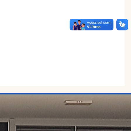
Continuar lendo..
12/02/2026
Câmara Municipal em Luto Oficial pelo passamento
do Sr. Wilson Vicentini
Continuar lendo..