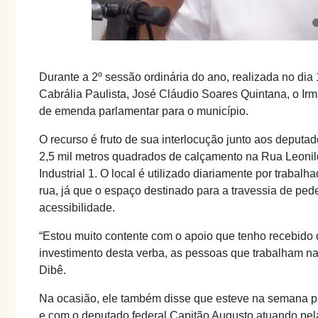
Durante a 2º sessão ordinária do ano, realizada no dia
Cabrália Paulista, José Cláudio Soares Quintana, o Ir
de emenda parlamentar para o município.
O recurso é fruto de sua interlocução junto aos deputa
2,5 mil metros quadrados de calçamento na Rua Leonild
Industrial 1. O local é utilizado diariamente por traba
rua, já que o espaço destinado para a travessia de pe
acessibilidade.
“Estou muito contente com o apoio que tenho recebido
investimento desta verba, as pessoas que trabalham na
Dibê.
Na ocasião, ele também disse que esteve na semana p
e com o deputado federal Capitão Augusto atuando pel