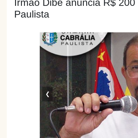
Irmão Dibê anuncia R$ 200 m
Paulista
❮