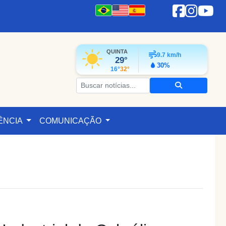
QUINTA
9.7
km/h
29°
30%
16°
32°
ÊNCIA
COMUNICAÇÃO