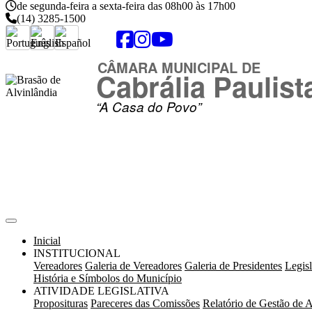
de segunda-feira a sexta-feira das 08h00 às 17h00
(14) 3285-1500
Acessibilidade
VLibras
Mapa do Site
CÂMARA MUNICIPAL DE
Cabrália Paulist
“A Casa do Povo”
Inicial
INSTITUCIONAL
Vereadores
Galeria de Vereadores
Galeria de Presidentes
Legisl
História e Símbolos do Município
ATIVIDADE LEGISLATIVA
Proposituras
Pareceres das Comissões
Relatório de Gestão de A