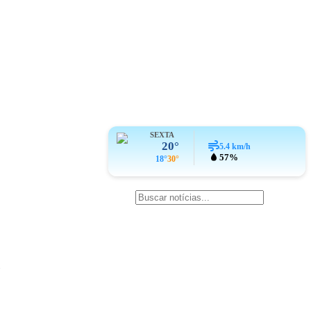
SEXTA
20°
5.4
km/h
57%
18°
30°