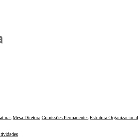
a
aturas
Mesa Diretora
Comissões Permanentes
Estrutura Organizacional
tividades