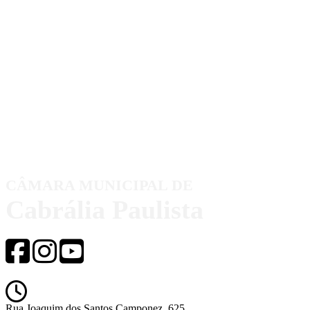
CÂMARA MUNICIPAL DE
Cabrália Paulista
Rua Joaquim dos Santos Camponez, 625