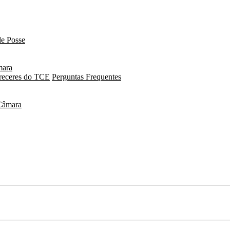
e Posse
mara
receres do TCE
Perguntas Frequentes
Câmara