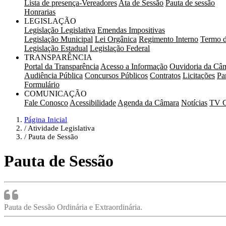
Lista de presença-Vereadores
Ata de Sessão
Pauta de sessão
Honrarias
LEGISLAÇÃO
Legislação Legislativa
Emendas Impositivas
Legislação Municipal
Lei Orgânica
Regimento Interno
Termo d
Legislação Estadual
Legislação Federal
TRANSPARÊNCIA
Portal da Transparência
Acesso a Informação
Ouvidoria da Câ
Audiência Pública
Concursos Públicos
Contratos
Licitações
Pa
Formulário
COMUNICAÇÃO
Fale Conosco
Acessibilidade
Agenda da Câmara
Notícias
TV 
Página Inicial
Atividade Legislativa
Pauta de Sessão
Pauta de Sessão
Pauta de Sessão Ordinária e Extraordinária.