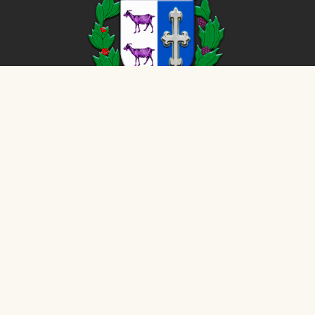
CÂMARA MUNICIPAL DE
Cabrália Paulista
©
2026
- Todos os direitos reservados - Dados atualizados
em tempo real.