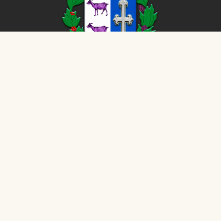
CÂMARA MUNICIPAL DE
Cabrália Paulista
©
2026
- Todos os direitos reservados - Dados atualizados
em tempo real.