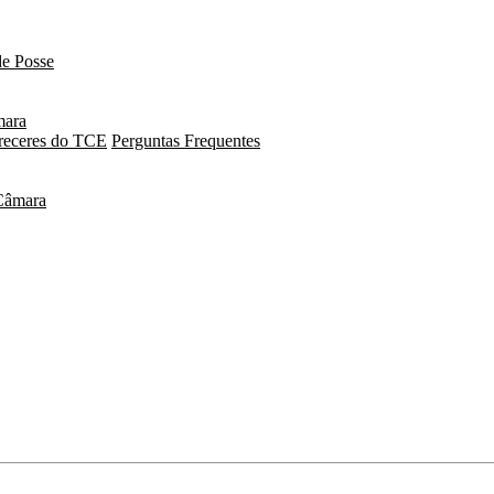
e Posse
mara
receres do TCE
Perguntas Frequentes
Câmara