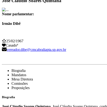
José Cláudio Soares Quintana
Nome parlamentar:
Irmão Dibê
25/02/1967
Casadoª
vereador.dibe@cmcabraliapta.sp.gov.br
Em exercício
Biografia
Mandatos
Mesa Diretora
Comissões
Proposições
Biografia
José Cláudio Soares Quintana
. José Cláudio Soares Quintana, conhe