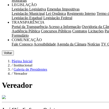
Honrarias
LEGISLAÇÃO
Legislação Legislativa
Emendas Impositivas
Legislação Municipal
Lei Orgânica
Regimento Interno
Termo d
Legislação Estadual
Legislação Federal
TRANSPARÊNCIA
Portal da Transparência
Acesso a Informação
Ouvidoria da Câ
Audiência Pública
Concursos Públicos
Contratos
Licitações
Pa
Formulário
COMUNICAÇÃO
Fale Conosco
Acessibilidade
Agenda da Câmara
Notícias
TV 
Voltar
Página Inicial
Institucional
Galeria de Presidentes
Vereador
Vereador