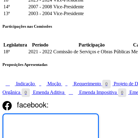
14ª
2007 - 2008
Vice-Presidente
13ª
2003 - 2004
Vice-Presidente
Participações nas Comissões
Legislatura
Período
Participação
C
18ª
2021 - 2022
Comissão de Serviços e Obras Públicas
Me
Proposições Apresentadas
Indicação
Moção
Requerimento
Projeto de D
14
3
7
0
Orgânica
Emenda Aditiva
Emenda Impositiva
Emen
0
13
0
facebook: