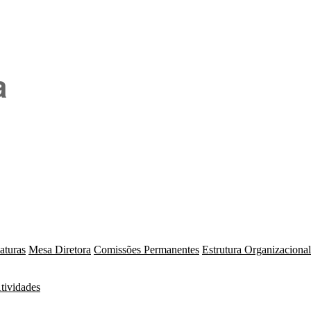
a
aturas
Mesa Diretora
Comissões Permanentes
Estrutura Organizacional
tividades