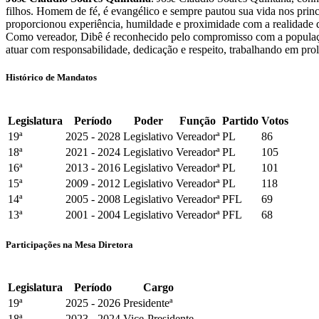
filhos. Homem de fé, é evangélico e sempre pautou sua vida nos princí
proporcionou experiência, humildade e proximidade com a realidade da
Como vereador, Dibê é reconhecido pelo compromisso com a população
atuar com responsabilidade, dedicação e respeito, trabalhando em pro
Histórico de Mandatos
Legislatura
Período
Poder
Função
Partido
Votos
19ª
2025 - 2028
Legislativo
Vereadorª
PL
86
18ª
2021 - 2024
Legislativo
Vereadorª
PL
105
16ª
2013 - 2016
Legislativo
Vereadorª
PL
101
15ª
2009 - 2012
Legislativo
Vereadorª
PL
118
14ª
2005 - 2008
Legislativo
Vereadorª
PFL
69
13ª
2001 - 2004
Legislativo
Vereadorª
PFL
68
Participações na Mesa Diretora
Legislatura
Período
Cargo
19ª
2025 - 2026
Presidenteª
18ª
2023 - 2024
Vice-Presidente