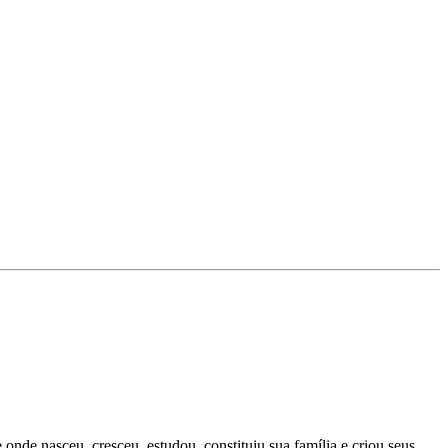
onde nasceu, cresceu, estudou, constituiu sua família e criou seus