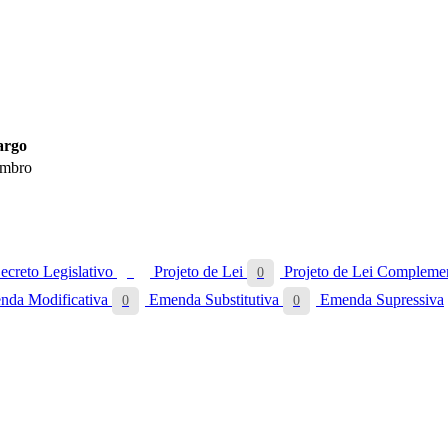
argo
mbro
ecreto Legislativo
Projeto de Lei
Projeto de Lei Compleme
3
0
da Modificativa
Emenda Substitutiva
Emenda Supressiva
0
0