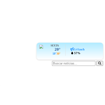
SEXTA
20°
5.4
km/h
57%
18°
30°