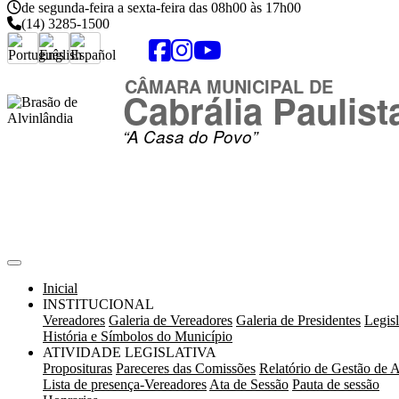
de segunda-feira a sexta-feira das 08h00 às 17h00
(14) 3285-1500
Acessibilidade
VLibras
Mapa do Site
CÂMARA MUNICIPAL DE
Cabrália Paulist
“A Casa do Povo”
Inicial
INSTITUCIONAL
Vereadores
Galeria de Vereadores
Galeria de Presidentes
Legisl
História e Símbolos do Município
ATIVIDADE LEGISLATIVA
Proposituras
Pareceres das Comissões
Relatório de Gestão de A
Lista de presença-Vereadores
Ata de Sessão
Pauta de sessão