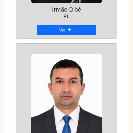
Irmão Dibê
PL
Ver